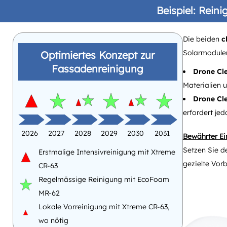
Beispiel: Rein
Die beiden
c
Solarmodulen
Optimiertes Konzept zur
Fassadenreinigung
Drone Cl
Materialien 
Drone Cl
erfordert j
2026
2027
2028
2029
2030
2031
Bewährter Ein
Setzen Sie d
Erstmalige Intensivreinigung mit Xtreme
gezielte Vor
CR-63
Regelmässige Reinigung mit EcoFoam
MR-62
Lokale Vorreinigung mit Xtreme CR-63,
wo nötig